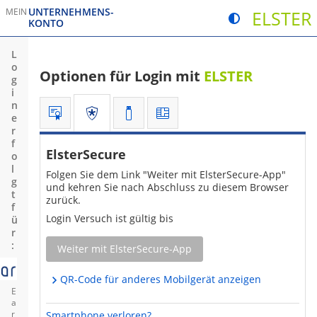
UNTERNEHMENS­
MEIN
ELSTER
Kontrastmodus um
KONTO
Sie verlassen die Seite
Sie verlassen 
L
o
Optionen für
Login
mit
ELSTER
g
i
n
Sie befinden sich hier:
Zertifikatsdatei
ElsterSecure
Sicherheitsstick
Signaturkarte
e
r
f
ElsterSecure
o
l
Folgen Sie dem Link "Weiter mit ElsterSecure-App"
g
und kehren Sie nach Abschluss zu diesem
Browser
t
zurück.
f
Login
Versuch ist gültig bis
ü
r
:
Weiter mit ElsterSecure-App
QR-
Code
für anderes Mobilgerät anzeigen
E
a
r
Smartphone verloren?