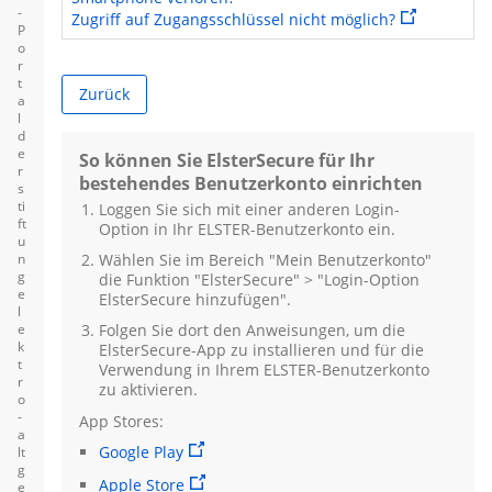
-
Sie verlassen
Zugriff auf Zugangsschlüssel nicht möglich?
P
o
r
t
Zurück
a
l
d
e
So können Sie ElsterSecure für Ihr
r
bestehendes Benutzerkonto einrichten
s
ti
Loggen Sie sich mit einer anderen
Login
-
ft
Option in Ihr ELSTER-Benutzerkonto ein.
u
n
Wählen Sie im Bereich "Mein Benutzerkonto"
g
die Funktion "ElsterSecure" > "
Login
-Option
e
ElsterSecure hinzufügen".
l
e
Folgen Sie dort den Anweisungen, um die
k
ElsterSecure-App zu installieren und für die
t
Verwendung in Ihrem ELSTER-Benutzerkonto
r
zu aktivieren.
o
-
App Stores:
a
Google Play
lt
g
Apple Store
e