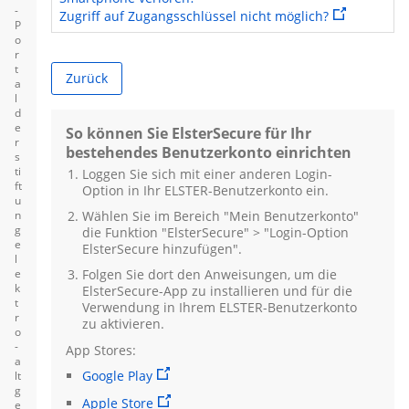
-
Sie verlassen
Zugriff auf Zugangsschlüssel nicht möglich?
P
o
r
t
Zurück
a
l
d
e
So können Sie ElsterSecure für Ihr
r
bestehendes Benutzerkonto einrichten
s
ti
Loggen Sie sich mit einer anderen
Login
-
ft
Option in Ihr ELSTER-Benutzerkonto ein.
u
n
Wählen Sie im Bereich "Mein Benutzerkonto"
g
die Funktion "ElsterSecure" > "
Login
-Option
e
ElsterSecure hinzufügen".
l
e
Folgen Sie dort den Anweisungen, um die
k
ElsterSecure-App zu installieren und für die
t
Verwendung in Ihrem ELSTER-Benutzerkonto
r
zu aktivieren.
o
-
App Stores:
a
Google Play
lt
g
Apple Store
e