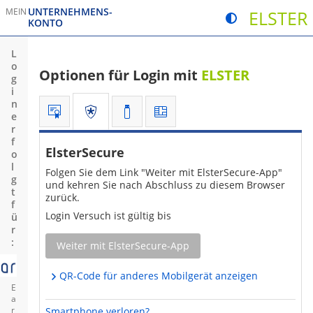
UNTERNEHMENS­
MEIN
ELSTER
Kontrastmodus um
KONTO
Sie verlassen die Seite
Sie verlassen 
L
o
Optionen für
Login
mit
ELSTER
g
i
n
Sie befinden sich hier:
Zertifikatsdatei
ElsterSecure
Sicherheitsstick
Signaturkarte
e
r
f
ElsterSecure
o
l
Folgen Sie dem Link "Weiter mit ElsterSecure-App"
g
und kehren Sie nach Abschluss zu diesem
Browser
t
zurück.
f
Login
Versuch ist gültig bis
ü
r
:
Weiter mit ElsterSecure-App
QR-
Code
für anderes Mobilgerät anzeigen
E
a
r
Smartphone verloren?